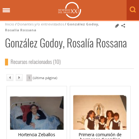
Inicio
/
Donantes y/o entrevistados
/
González Godoy,
Rosalía Rossana
González Godoy, Rosalía Rossana
Recursos relacionados (10)
1
Hortencia Zeballos
Primera comunión de