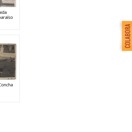
nida
paraíso
Concha