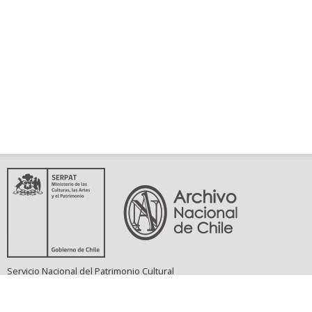
Servicio Nacional del Patrimonio Cultural
Matucana 151, Santiago. Teléfonos: (56-02) 29978597 (56-02) 29978598
memoriasdelsigloxx@archivonacional.gob.cl