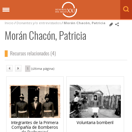
Inicio
/
Donantes y/o entrevistados
/
Morán Chacón, Patricia
Morán Chacón, Patricia
Recursos relacionados (4)
1
Integrantes de la Primera
Voluntaria bomberil
Compañía de Bomberos
de Puchuncaví