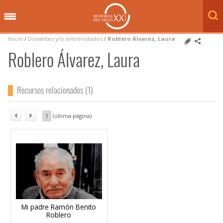
Inicio
/
Donantes y/o entrevistados
/
Roblero Álvarez, Laura
Roblero Álvarez, Laura
Recursos relacionados (1)
1
Mi padre Ramón Benito
Roblero