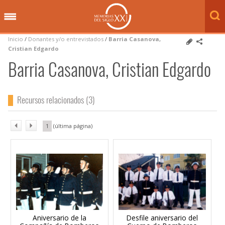
Inicio
/
Donantes y/o entrevistados
/
Barria Casanova,
Cristian Edgardo
Barria Casanova, Cristian Edgardo
Recursos relacionados (3)
1
Aniversario de la
Desfile aniversario del