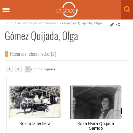
Inicio
/
Donantes y/o entrevistados
/
Gómez Quijada, Olga
Gómez Quijada, Olga
Recursos relacionados (2)
1
Rosita la lechera
Rosa Elvira Quijada
Garrido