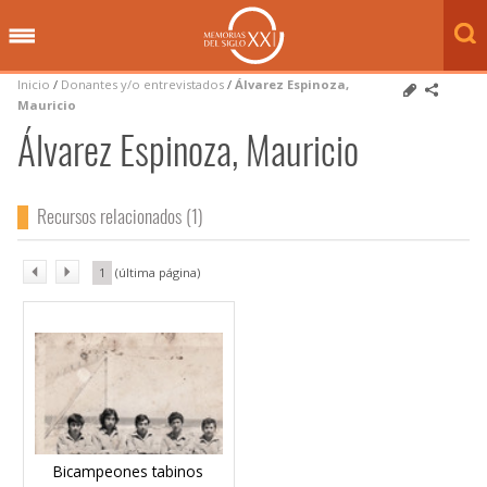
Inicio
/
Donantes y/o entrevistados
/
Álvarez Espinoza,
Mauricio
Álvarez Espinoza, Mauricio
Recursos relacionados (1)
1
Bicampeones tabinos