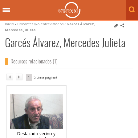
Inicio
/
Donantes y/o entrevistados
/
Garcés Álvarez,
Mercedes Julieta
Garcés Álvarez, Mercedes Julieta
Recursos relacionados (1)
1
Destacado vecino y