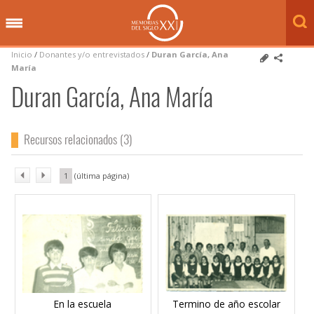
Inicio
/
Donantes y/o entrevistados
/
Duran García, Ana
María
Duran García, Ana María
Recursos relacionados (3)
1
En la escuela
Termino de año escolar