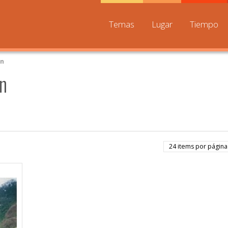
Temas
Lugar
Tiempo
én
én
24 items por página