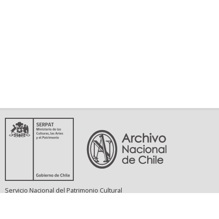
Servicio Nacional del Patrimonio Cultural
Matucana 151, Santiago. Teléfonos: (56-02) 29978597 (56-02) 29978598
memoriasdelsigloxx@archivonacional.gob.cl