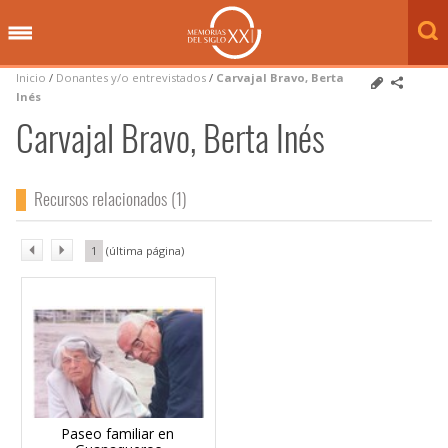
Inicio
/
Donantes y/o entrevistados
/
Carvajal Bravo, Berta
Inés
Carvajal Bravo, Berta Inés
Recursos relacionados (1)
1
Paseo familiar en