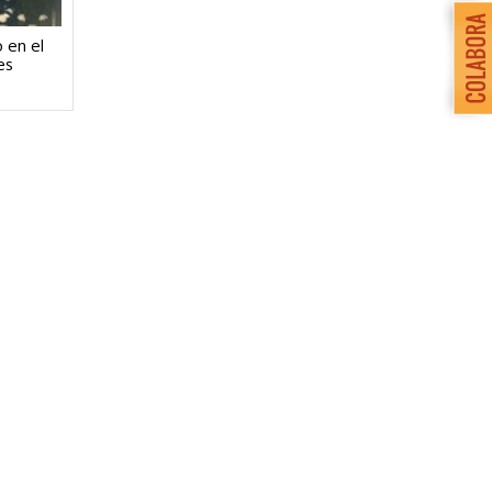
 en el
es