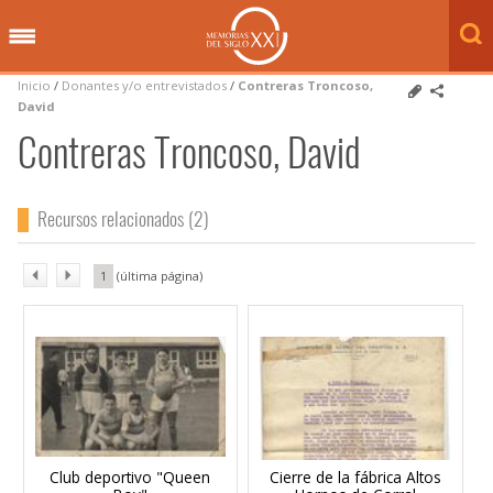
Inicio
/
Donantes y/o entrevistados
/
Contreras Troncoso,
David
Contreras Troncoso, David
Recursos relacionados (2)
1
Club deportivo "Queen
Cierre de la fábrica Altos