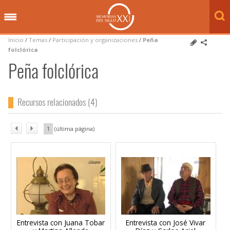
Inicio
/
Temas
/
Participación y organizaciones
/
Peña
folclórica
Peña folclórica
Recursos relacionados (4)
1
Entrevista con Juana Tobar
Entrevista con José Vivar