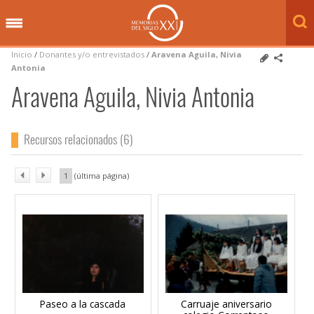
Inicio
/
Donantes y/o entrevistados
/
Aravena Aguila, Nivia
Antonia
Aravena Aguila, Nivia Antonia
Recursos relacionados (6)
1
Paseo a la cascada
Carruaje aniversario