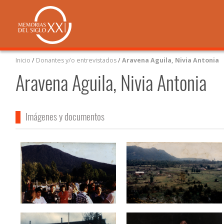
Inicio
/
Donantes y/o entrevistados
/
Aravena Aguila, Nivia Antonia
Aravena Aguila, Nivia Antonia
Imágenes y documentos