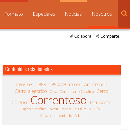
Formato
Especiales
Noticias
Nosotros
Colabora
Comparte
Contenidos relacionados
1988
1990/09
Aniversario
1980/1989
1999/01
Carro alegórico
Cerro
Casa
Cementerio Católico
Correntoso
Colegio
Estudiante
Profesor
Iglesia católica
Joven
Paseo
Río
Visita al cementerio
Árbol