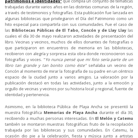
patrimonios e identidades"
que compila un conjunto de temáticas
trabajadas durante varios años en las distintas comunas de la región,
a través de testimonios y fotografías. Esta publicación fue lanzada en
algunas bibliotecas que privilegiaron el Día del Patrimonio como un
hito especial para compartirla con sus comunidades. Fue el caso de
las
Bibliotecas Públicas de El Tabo, Concón y de Llay Llay
las
cuales el día 30 de mayo realizaron actividades de presentación del
libro. Vecinas y vecinos, muchos de ellos donantes de fotografías o
que participaron en encuentros de memoria en las bibliotecas,
recibieron con alegría y sorpresa esta obra donde reconocieron sus
fotografías y voces. "
Yo nunca pensé que mi foto sería parte de un
libro tan grande y tan bonito como éste"
señalaba un vecino de
Concón al momento de mirar la fotografía de su padre en un céntrico
espacio de la ciudad junto a varios amigos. La valoración por la
publicación destacó en todas las actividades, junto a la emoción y
orgullo de vecinas y vecinos por su historia local y regional, fuente de
identidad y pertenencia.
Asimismo, en la biblioteca Pública de Playa Ancha se presentó la
muestra fotográfica
Memorias de Playa Ancha
durante el día 30,
recibiendo a muchas personas interesadas. En
El Melón y Catemu
también se montaron muestras fotográficas fruto de la recopilación
trabajada por las bibliotecas y sus comunidades. En Catemu, la
ocasión dio pie a la celebración, fiesta y música junto a artistas