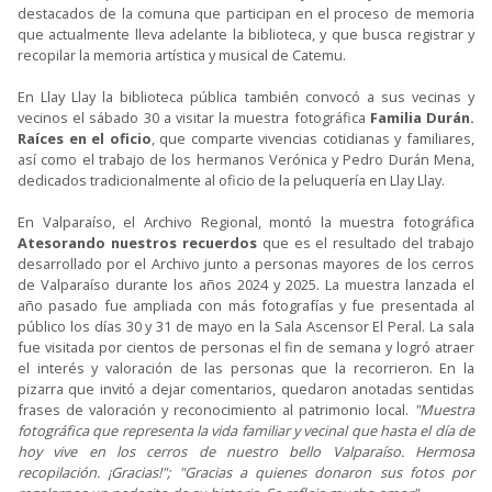
destacados de la comuna que participan en el proceso de memoria
que actualmente lleva adelante la biblioteca, y que busca registrar y
recopilar la memoria artística y musical de Catemu.
En Llay Llay la biblioteca pública también convocó a sus vecinas y
vecinos el sábado 30 a visitar la muestra fotográfica
Familia Durán.
Raíces en el oficio
, que comparte vivencias cotidianas y familiares,
así como el trabajo de los hermanos Verónica y Pedro Durán Mena,
dedicados tradicionalmente al oficio de la peluquería en Llay Llay.
En Valparaíso, el Archivo Regional, montó la muestra fotográfica
Atesorando nuestros recuerdos
que es el resultado del trabajo
desarrollado por el Archivo junto a personas mayores de los cerros
de Valparaíso durante los años 2024 y 2025. La muestra lanzada el
año pasado fue ampliada con más fotografías y fue presentada al
público los días 30 y 31 de mayo en la Sala Ascensor El Peral. La sala
fue visitada por cientos de personas el fin de semana y logró atraer
el interés y valoración de las personas que la recorrieron. En la
pizarra que invitó a dejar comentarios, quedaron anotadas sentidas
frases de valoración y reconocimiento al patrimonio local.
"Muestra
fotográfica que representa la vida familiar y vecinal que hasta el día de
hoy vive en los cerros de nuestro bello Valparaíso. Hermosa
recopilación. ¡Gracias!"; "Gracias a quienes donaron sus fotos por