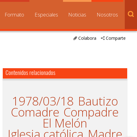
Formato
Especiales
Noticias
Nosotros
Colabora
Comparte
Contenidos relacionados
1978/03/18
Bautizo
Comadre
Compadre
El Melón
Iglesia católica
Madre