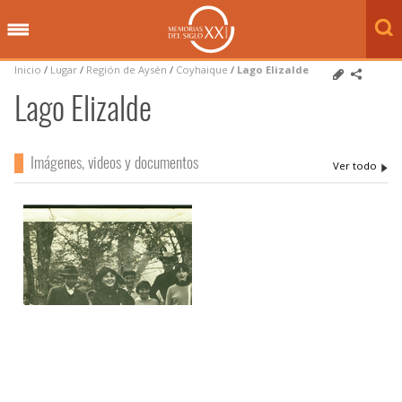
Inicio
/
Lugar
/
Región de Aysén
/
Coyhaique
/
Lago Elizalde
Lago Elizalde
Imágenes, videos y documentos