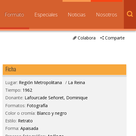
Formato
Especiales
Noticias
Nosotros
Colabora
Comparte
Ficha
Lugar:
Región Metropolitana
/
La Reina
Tiempo:
1962
Donante:
Lafourcade Señoret, Dominique
Formatos:
Fotografía
Color o cromía:
Blanco y negro
Estilo:
Retrato
Forma:
Apaisada