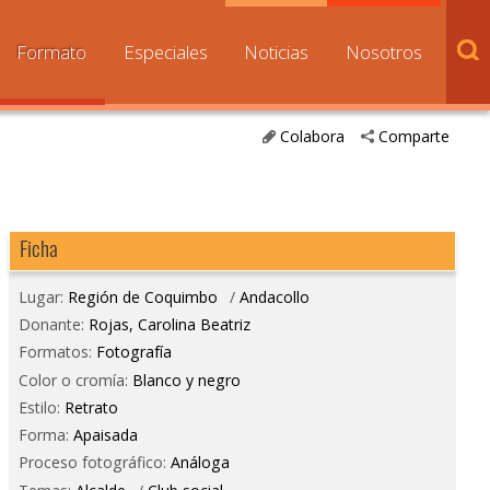
Formato
Especiales
Noticias
Nosotros
Colabora
Comparte
Ficha
Lugar:
Región de Coquimbo
/
Andacollo
Donante:
Rojas, Carolina Beatriz
Formatos:
Fotografía
Color o cromía:
Blanco y negro
Estilo:
Retrato
Forma:
Apaisada
Proceso fotográfico:
Análoga