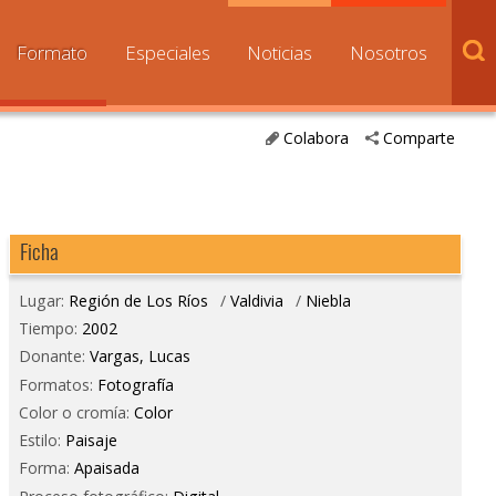
Formato
Especiales
Noticias
Nosotros
Colabora
Comparte
Ficha
Lugar:
Región de Los Ríos
/
Valdivia
/
Niebla
Tiempo:
2002
Donante:
Vargas, Lucas
Formatos:
Fotografía
Color o cromía:
Color
Estilo:
Paisaje
Forma:
Apaisada