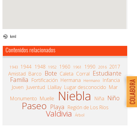
kml
Contenidos relacionados
1944
1948
1960
1990
2017
1943
1952
1961
2016
Bote
Estudiante
Amistad
Barco
Caleta
Corral
Familia
Fortificación
Hermana
Infancia
Hermano
Joven
Juventud
Llaillay
Lugar desconocido
Mar
Niebla
Niño
Monumento
Muelle
Niña
Paseo
Playa
Región de Los Ríos
Valdivia
Árbol