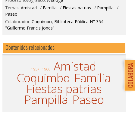
Proceso fotográfico:
Análoga
Temas:
Amistad
/
Familia
/
Fiestas patrias
/
Pampilla
/
Paseo
Colaborador:
Coquimbo, Biblioteca Pública N° 354
"Guillermo Francis Jones"
Contenidos relacionados
Amistad
1957
1966
Coquimbo
Familia
Fiestas patrias
Pampilla
Paseo