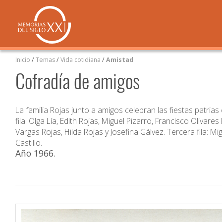
Inicio
/
Temas
/
Vida cotidiana
/
Amistad
Cofradía de amigos
La familia Rojas junto a amigos celebran las fiestas patria
fila: Olga Lía, Edith Rojas, Miguel Pizarro, Francisco Olivare
Vargas Rojas, Hilda Rojas y Josefina Gálvez. Tercera fila: Mi
Castillo.
Año 1966
.