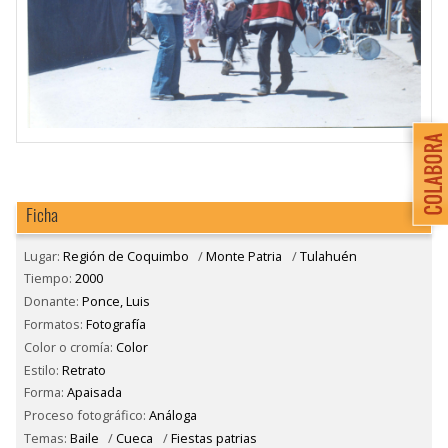
Ficha
Lugar:
Región de Coquimbo
/
Monte Patria
/
Tulahuén
Tiempo:
2000
Donante:
Ponce, Luis
Formatos:
Fotografía
Color o cromía:
Color
Estilo:
Retrato
Forma:
Apaisada
Proceso fotográfico:
Análoga
Temas:
Baile
/
Cueca
/
Fiestas patrias