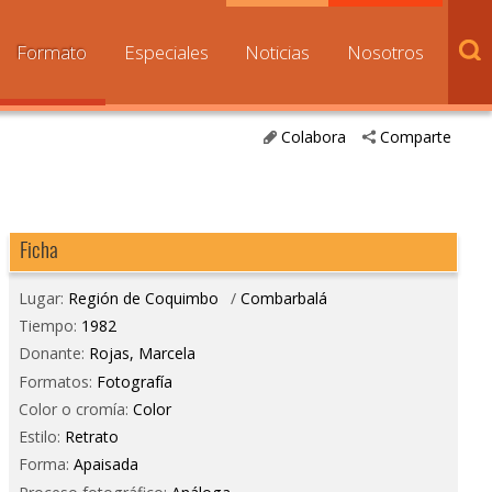
Formato
Especiales
Noticias
Nosotros
Colabora
Comparte
Ficha
Lugar:
Región de Coquimbo
/
Combarbalá
Tiempo:
1982
Donante:
Rojas, Marcela
Formatos:
Fotografía
Color o cromía:
Color
Estilo:
Retrato
Forma:
Apaisada