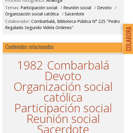
Proceso fotográfico:
Análoga
Temas:
Participación social
/
Reunión social
/
Devoto
/
Organización social católica
/
Sacerdote
Colaborador:
Combarbalá, Biblioteca Pública N° 225 "Pedro
Regalado Segundo Videla Ordenes"
Contenidos relacionados
1982
Combarbalá
Devoto
Organización social
católica
Participación social
Reunión social
Sacerdote