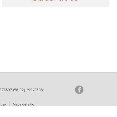
9978597 (56-02) 29978598
 uso
Mapa del sitio