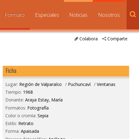
Formato
Especiales
Noticias
Nosotros
Colabora
Comparte
Ficha
Lugar:
Región de Valparaíso
/
Puchuncaví
/
Ventanas
Tiempo:
1968
Donante:
Araya Estay, María
Formatos:
Fotografía
Color o cromía:
Sepia
Estilo:
Retrato
Forma:
Apaisada