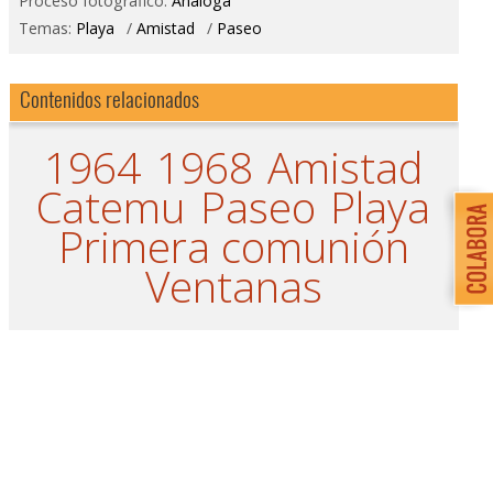
Proceso fotográfico:
Análoga
Temas:
Playa
/
Amistad
/
Paseo
Contenidos relacionados
1964
1968
Amistad
Catemu
Paseo
Playa
Primera comunión
Ventanas