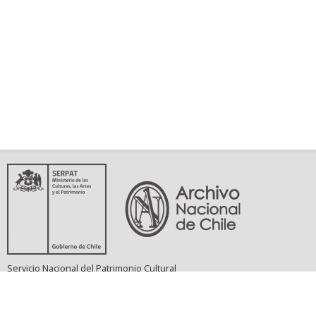
Servicio Nacional del Patrimonio Cultural
Matucana 151, Santiago. Teléfonos: (56-02) 29978597 (56-02) 29978598
memoriasdelsigloxx@archivonacional.gob.cl