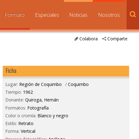
Formato
Especiales
Noticias
Nosotros
Colabora
Comparte
Ficha
Lugar:
Región de Coquimbo
/
Coquimbo
Tiempo:
1962
Donante:
Quiroga, Hernán
Formatos:
Fotografía
Color o cromía:
Blanco y negro
Estilo:
Retrato
Forma:
Vertical