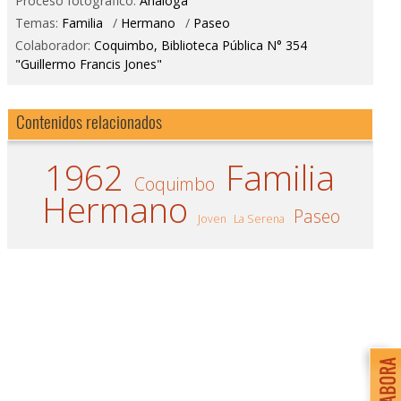
Proceso fotográfico:
Análoga
Temas:
Familia
/
Hermano
/
Paseo
Colaborador:
Coquimbo, Biblioteca Pública N° 354
"Guillermo Francis Jones"
Contenidos relacionados
1962
Familia
Coquimbo
Hermano
Paseo
Joven
La Serena