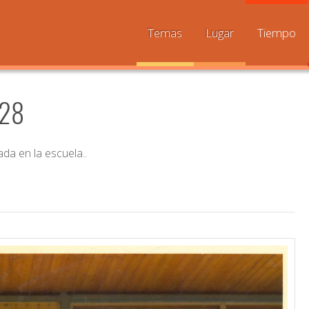
Temas
Lugar
Tiempo
228
da en la escuela..