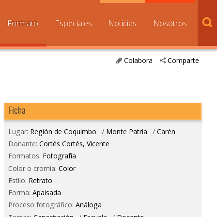
Formato
Especiales
Noticias
Nosotros
Colabora
Comparte
Ficha
Lugar:
Región de Coquimbo
/
Monte Patria
/
Carén
Donante:
Cortés Cortés, Vicente
Formatos:
Fotografía
Color o cromía:
Color
Estilo:
Retrato
Forma:
Apaisada
Proceso fotográfico:
Análoga