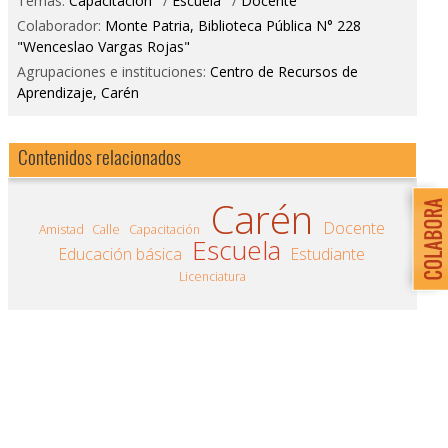
Temas:
Capacitación
/
Escuela
/
Docente
Colaborador:
Monte Patria, Biblioteca Pública N° 228
"Wenceslao Vargas Rojas"
Agrupaciones e instituciones:
Centro de Recursos de
Aprendizaje, Carén
Contenidos relacionados
Carén
Docente
Amistad
Calle
Capacitación
Escuela
Educación básica
Estudiante
Licenciatura