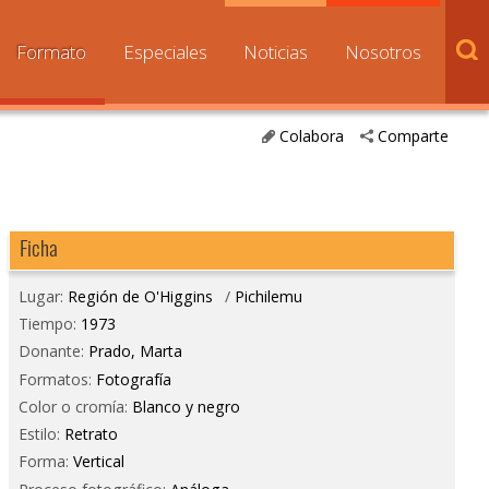
Formato
Especiales
Noticias
Nosotros
Colabora
Comparte
Ficha
Lugar:
Región de O'Higgins
/
Pichilemu
Tiempo:
1973
Donante:
Prado, Marta
Formatos:
Fotografía
Color o cromía:
Blanco y negro
Estilo:
Retrato
Forma:
Vertical