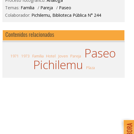
Proceso fotográfico:
Análoga
Temas:
Familia
/
Pareja
/
Paseo
Colaborador:
Pichilemu, Biblioteca Pública N° 244
Contenidos relacionados
Paseo
1971
1973
Familia
Hotel
Joven
Pareja
Pichilemu
Plaza