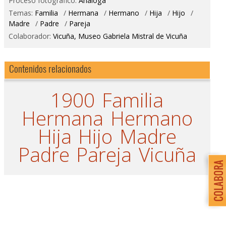
Proceso fotográfico:
Análoga
Temas:
Familia
/
Hermana
/
Hermano
/
Hija
/
Hijo
/
Madre
/
Padre
/
Pareja
Colaborador:
Vicuña, Museo Gabriela Mistral de Vicuña
Contenidos relacionados
1900
Familia
Hermana
Hermano
Hija
Hijo
Madre
Padre
Pareja
Vicuña