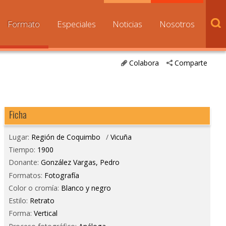
Formato
Especiales
Noticias
Nosotros
Colabora
Comparte
Ficha
Lugar:
Región de Coquimbo
/
Vicuña
Tiempo:
1900
Donante:
González Vargas, Pedro
Formatos:
Fotografía
Color o cromía:
Blanco y negro
Estilo:
Retrato
Forma:
Vertical