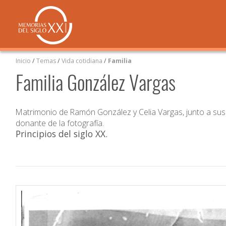
Inicio
/
Temas
/
Vida cotidiana
/
Familia
Familia González Vargas
Matrimonio de Ramón González y Celia Vargas, junto a sus 
donante de la fotografía.
Principios del siglo XX
.