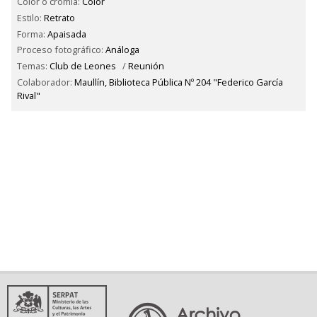
Color o cromía:
Color
Estilo:
Retrato
Forma:
Apaisada
Proceso fotográfico:
Análoga
Temas:
Club de Leones
/
Reunión
Colaborador:
Maullín, Biblioteca Pública Nº 204 "Federico García
Rival"