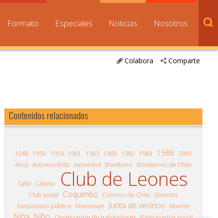
Formato
Especiales
Noticias
Nosotros
Colabora
Comparte
Contenidos relacionados
1988
1948
1950
1959
1961
1963
1980
1982
1983
2001
Arica
Automovilista
Automóvil
Bombero
Bomberos de Chile
Club de Leones
Calle
Cañete
Coquimbo
Club social
Correos de Chile
Director
Junta de vecinos
Funcionario público
Homenaje
Muerte
Niña
Niño
Organización de trabajadores
Participación social