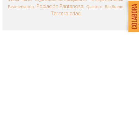
Población Pantanosa
Pavimentación
Quintero
Río Bueno
Tercera edad