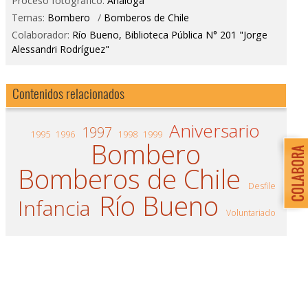
Proceso fotográfico:
Análoga
Temas:
Bombero
/
Bomberos de Chile
Colaborador:
Río Bueno, Biblioteca Pública N° 201 "Jorge
Alessandri Rodríguez"
Contenidos relacionados
Aniversario
1997
1995
1996
1998
1999
Bombero
Bomberos de Chile
Desfile
Río Bueno
Infancia
Voluntariado