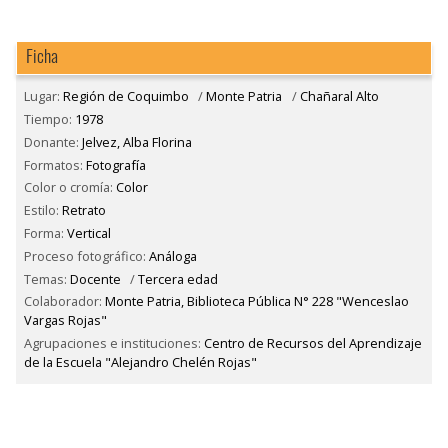
Ficha
Lugar:
Región de Coquimbo
/
Monte Patria
/
Chañaral Alto
Tiempo:
1978
Donante:
Jelvez, Alba Florina
Formatos:
Fotografía
Color o cromía:
Color
Estilo:
Retrato
Forma:
Vertical
Proceso fotográfico:
Análoga
Temas:
Docente
/
Tercera edad
Colaborador:
Monte Patria, Biblioteca Pública N° 228 "Wenceslao
Vargas Rojas"
Agrupaciones e instituciones:
Centro de Recursos del Aprendizaje
de la Escuela "Alejandro Chelén Rojas"