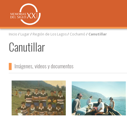
Inicio
/
Lugar
/
Región de Los Lagos
/
Cochamó
/
Canutillar
Canutillar
Imágenes, videos y documentos