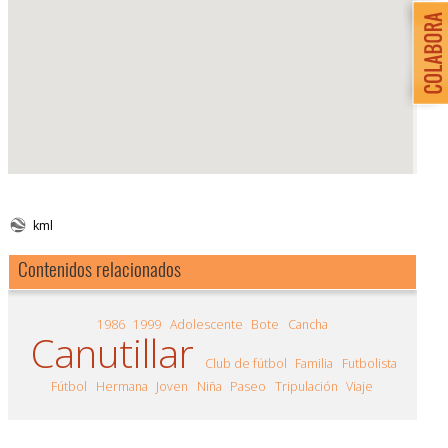
kml
Contenidos relacionados
1986
1999
Adolescente
Bote
Cancha
Canutillar
Club de fútbol
Familia
Futbolista
Fútbol
Hermana
Joven
Niña
Paseo
Tripulación
Viaje