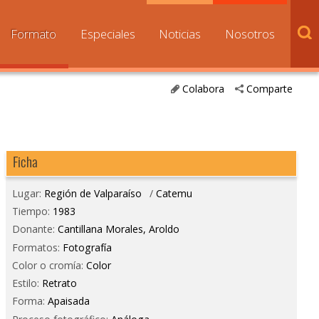
Formato
Especiales
Noticias
Nosotros
Colabora
Comparte
Ficha
Lugar:
Región de Valparaíso
/
Catemu
Tiempo:
1983
Donante:
Cantillana Morales, Aroldo
Formatos:
Fotografía
Color o cromía:
Color
Estilo:
Retrato
Forma:
Apaisada