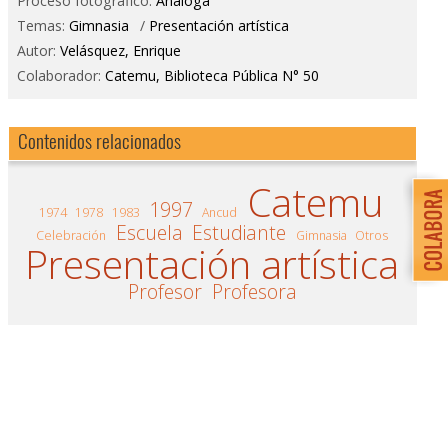
Proceso fotográfico:
Análoga
Temas:
Gimnasia
/
Presentación artística
Autor:
Velásquez, Enrique
Colaborador:
Catemu, Biblioteca Pública N° 50
Contenidos relacionados
Catemu
1997
1974
1978
1983
Ancud
Escuela
Estudiante
Celebración
Gimnasia
Otros
Presentación artística
Profesor
Profesora