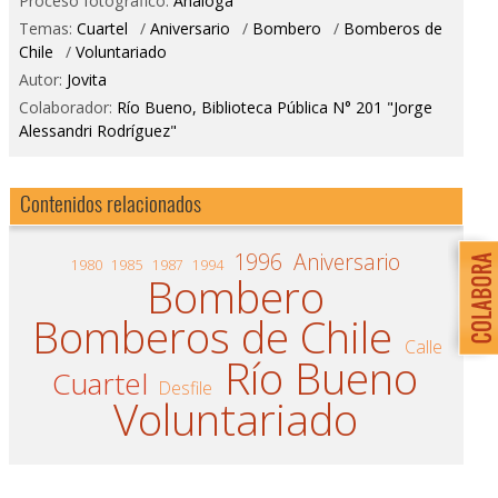
Proceso fotográfico:
Análoga
Temas:
Cuartel
/
Aniversario
/
Bombero
/
Bomberos de
Chile
/
Voluntariado
Autor:
Jovita
Colaborador:
Río Bueno, Biblioteca Pública N° 201 "Jorge
Alessandri Rodríguez"
Contenidos relacionados
1996
Aniversario
1980
1985
1987
1994
Bombero
Bomberos de Chile
Calle
Río Bueno
Cuartel
Desfile
Voluntariado