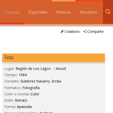
Formato
Especiales
Noticias
Nosotros
Colabora
Comparte
Ficha
Lugar:
Región de Los Lagos
/
Ancud
Tiempo:
1984
Donante:
Gutiérrez Navarro, Ercilia
Formatos:
Fotografía
Color o cromía:
Color
Estilo:
Retrato
Forma:
Apaisada