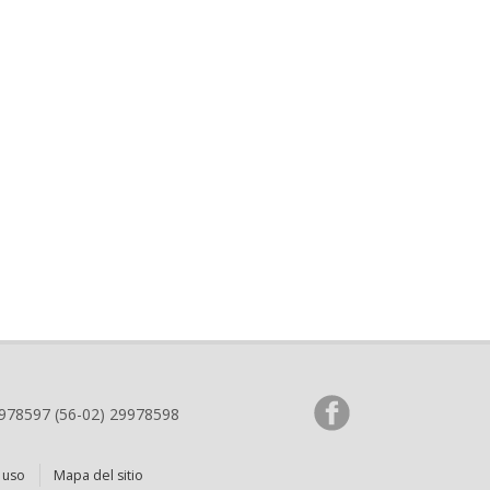
9978597 (56-02) 29978598
 uso
Mapa del sitio