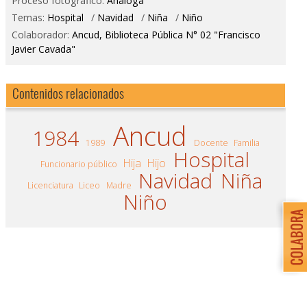
Proceso fotográfico:
Análoga
Temas:
Hospital
/
Navidad
/
Niña
/
Niño
Colaborador:
Ancud, Biblioteca Pública N° 02 "Francisco
Javier Cavada"
Contenidos relacionados
Ancud
1984
1989
Docente
Familia
Hospital
Hija
Hijo
Funcionario público
Navidad
Niña
Licenciatura
Liceo
Madre
Niño