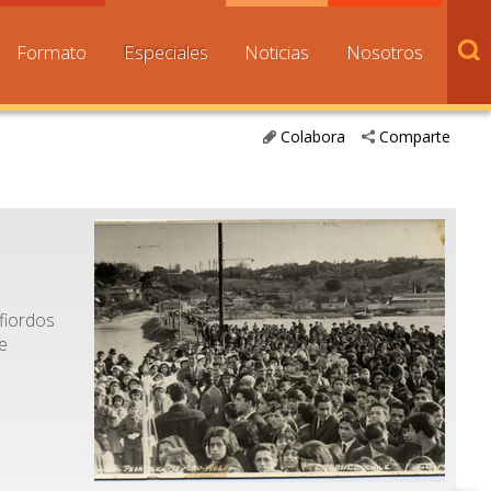
Formato
Especiales
Noticias
Nosotros
Colabora
Comparte
fiordos
ue