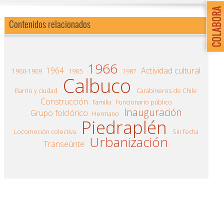
Contenidos relacionados
1966
1964
Actividad cultural
1960-1969
1965
1987
Calbuco
Barrio y ciudad
Carabineros de Chile
Construcción
Familia
Funcionario público
Inauguración
Grupo folclórico
Hermano
Piedraplén
Locomoción colectiva
Sin fecha
Urbanización
Transeúnte