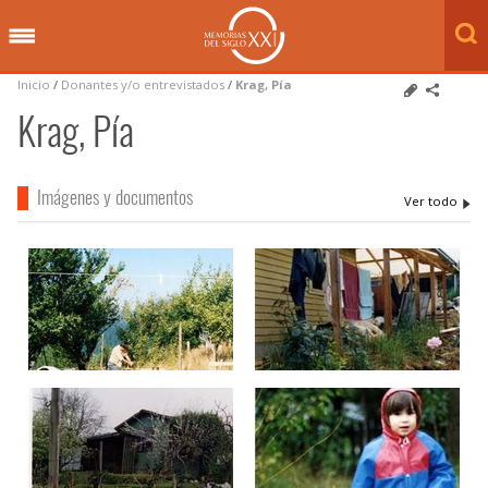
Inicio
/
Donantes y/o entrevistados
/
Krag, Pía
Krag, Pía
Imágenes y documentos