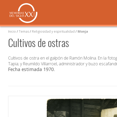
Inicio
/
Temas
/
Religiosidad y espiritualidad
/
Monja
Cultivos de ostras
Cultivos de ostra en el galpón de Ramón Molina. En la foto
Tapia; y Reumildo Villarroel, administrador y buzo escafand
Fecha estimada 1970
.