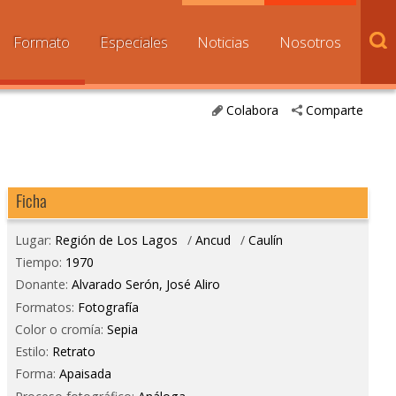
Formato
Especiales
Noticias
Nosotros
Colabora
Comparte
Ficha
Lugar:
Región de Los Lagos
/
Ancud
/
Caulín
Tiempo:
1970
Donante:
Alvarado Serón, José Aliro
Formatos:
Fotografía
Color o cromía:
Sepia
Estilo:
Retrato
Forma:
Apaisada