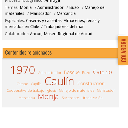
Proceso fotográfico:
Análoga
Temas:
Monja
/
Administrador
/
Buzo
/
Manejo de
materiales
/
Mariscador
/
Mercancía
Especiales:
Caseras y caseritas: Almacenes, ferias y
mercados en Chile
/
Trabajadores del mar
Colaborador:
Ancud, Museo Regional de Ancud
Contenidos relacionados
1970
Camino
Bosque
Administrador
Buzo
Caulín
Construcción
Campo
Capilla
Cooperativa de trabajo
Iglesia
Manejo de materiales
Mariscador
Monja
Mercancía
Sacerdote
Urbanización