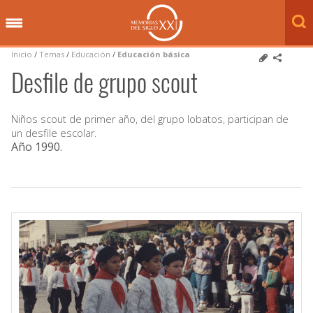
Inicio
/
Temas
/
Educación
/
Educación básica
Desfile de grupo scout
Niños scout de primer año, del grupo lobatos, participan de
un desfile escolar.
Año 1990
.