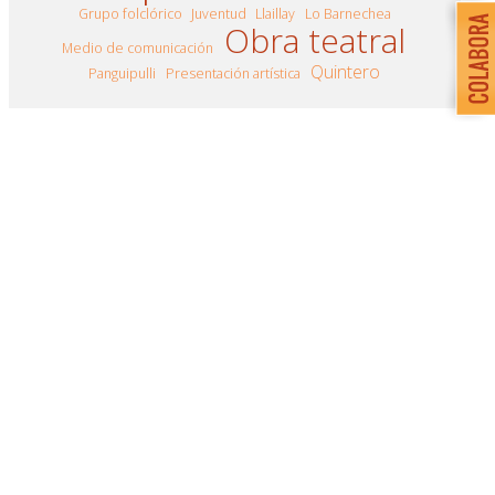
Grupo folclórico
Juventud
Llaillay
Lo Barnechea
Obra teatral
Medio de comunicación
Quintero
Panguipulli
Presentación artística