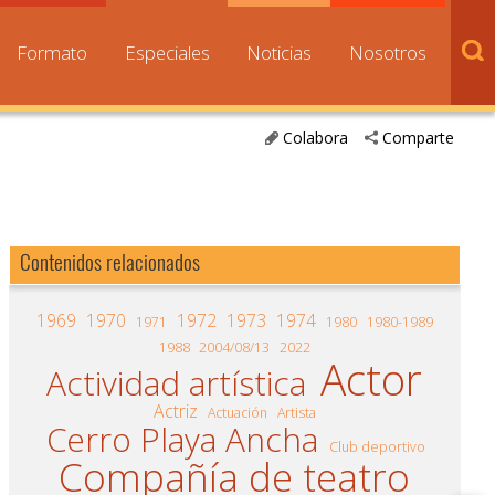
Formato
Especiales
Noticias
Nosotros
Colabora
Comparte
Contenidos relacionados
1969
1970
1972
1973
1974
1971
1980
1980-1989
1988
2004/08/13
2022
Actor
Actividad artística
Actriz
Actuación
Artista
Cerro Playa Ancha
Club deportivo
Compañía de teatro