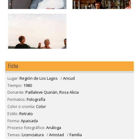
Ficha
Lugar:
Región de Los Lagos
/
Ancud
Tiempo:
1980
Donante:
Paillaleve Quinán, Rosa Alicia
Formatos:
Fotografía
Color o cromía:
Color
Estilo:
Retrato
Forma:
Apaisada
Proceso fotográfico:
Análoga
Temas:
Licenciatura
/
Amistad
/
Familia