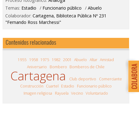
Proceso fotográfico:
Análoga
Temas:
Estadio
/
Funcionario público
/
Abuelo
Colaborador:
Cartagena, Biblioteca Pública Nº 231
"Fernando Ross Marchessi"
Contenidos relacionados
1955
1958
1975
1982
2001
Abuelo
Altar
Amistad
Aniversario
Bombero
Bomberos de Chile
Cartagena
Club deportivo
Comerciante
Construcción
Cuartel
Estadio
Funcionario público
Imagen religiosa
Rayuela
Vecino
Voluntariado