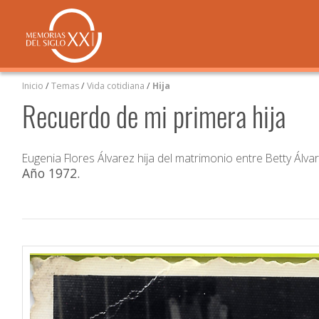
Inicio
/
Temas
/
Vida cotidiana
/
Hija
Recuerdo de mi primera hija
Eugenia Flores Álvarez hija del matrimonio entre Betty Álvar
Año 1972
.